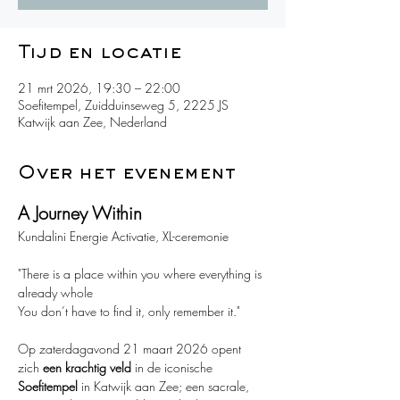
Tijd en locatie
21 mrt 2026, 19:30 – 22:00
Soefitempel, Zuidduinseweg 5, 2225 JS
Katwijk aan Zee, Nederland
Over het evenement
A Journey Within
Kundalini Energie Activatie, XL-ceremonie
"There is a place within you where everything is 
already whole  
You don’t have to find it, only remember it."
Op zaterdagavond 21 maart 2026 opent 
zich 
een krachtig veld
 in de iconische 
Soefitempel 
in Katwijk aan Zee; een sacrale, 