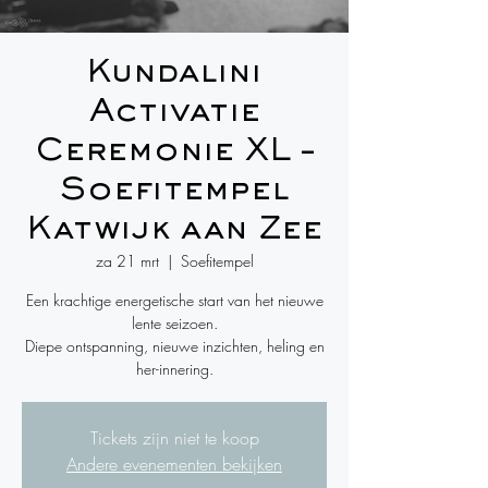
Kundalini
Activatie
Ceremonie XL –
Soefitempel
Katwijk aan Zee
za 21 mrt
  |  
Soefitempel
Een krachtige energetische start van het nieuwe
lente seizoen.
Diepe ontspanning, nieuwe inzichten, heling en
her-innering.
Tickets zijn niet te koop
Andere evenementen bekijken