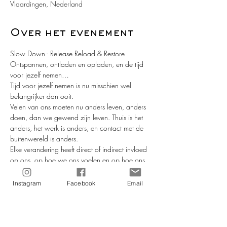
Vlaardingen, Nederland
Over het evenement
Slow Down - Release Reload & Restore
Ontspannen, ontladen en opladen, en de tijd 
voor jezelf nemen…
Tijd voor jezelf nemen is nu misschien wel 
belangrijker dan ooit.
Velen van ons moeten nu anders leven, anders 
doen, dan we gewend zijn leven. Thuis is het 
anders, het werk is anders, en contact met de 
buitenwereld is anders.
Elke verandering heeft direct of indirect invloed 
op ons, op hoe we ons voelen en op hoe ons 
gedragen. En de ene dag gaan we beter met 
verandering om, dan de andere dag. Want 
Instagram
Facebook
Email
geen dag is immers hetzelfde.
Yoga helpt je om meer bij jezelf te blijven. Ook 
in “times of trouble” zal jij je door yoga nog 
steeds krachtig voelen; mentaal, emotioneel en 