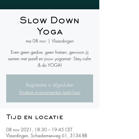
Slow Down
Yoga
ma 08 nov
  |  
Vlaardingen
Even geen gedoe, geen fratsen, gewoon jij
samen met jezelf en jouw yogamat - Stay calm
& do YOGA!
Registratie is afgesloten
Andere evenementen bekijken
Tijd en locatie
08 nov 2021, 18:30 – 19:45 CET
Vlaardingen, Schiedamseweg 61, 3134 BB