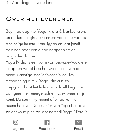
BB Vlaardingen, Nederland
Over het evenement
Begin de dag met Yoga Nidra & klankschalen, 
en andere magische klanken; voel en ervaar de 
oneindige kalmte. Kom liggen en laat jezelf 
geleiden naar een diepe ontspanning en 
magische klanken.
Yoga Nidra is een vorm van bewuste/wakkere 
slaap, en wordt beschouwd als één van de 
meest krachtige meditatietechnieken. De 
ontspanning d.m.v. Yoga Nidra is zo 
diepgaand dat het lichaam zichzelf begint te 
corrigeren, en energetisch en fysiek weer in lijn 
komt. De spanning neemt af en de kalmte 
neemt het over. De techniek van Yoga Nidra is 
zó eenvoudig en zó fascinerend! Yoga Nidra is 
de magie, en ergens diep in jou bevindt zich 
de magiër!
Instagram
Facebook
Email
Wat te doen?