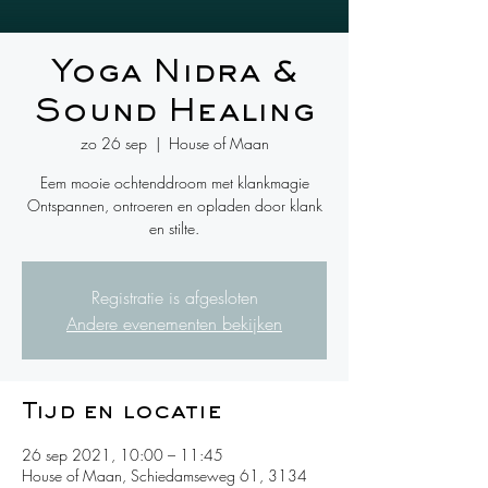
Yoga Nidra &
Sound Healing
zo 26 sep
  |  
House of Maan
Eem mooie ochtenddroom met klankmagie
Ontspannen, ontroeren en opladen door klank
en stilte.
Registratie is afgesloten
Andere evenementen bekijken
Tijd en locatie
26 sep 2021, 10:00 – 11:45
House of Maan, Schiedamseweg 61, 3134