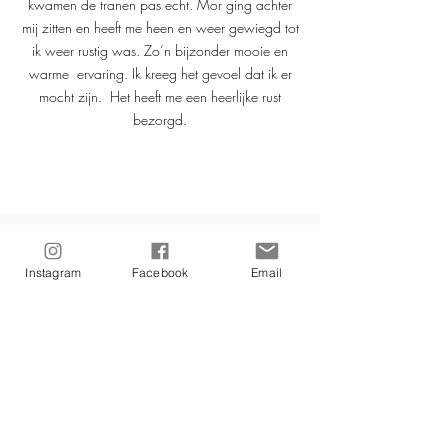
kwamen de tranen pas echt. Mor ging achter
mij zitten en heeft me heen en weer gewiegd tot
ik weer rustig was. Zo’n bijzonder mooie en
warme ervaring. Ik kreeg het gevoel dat ik er
mocht zijn. Het heeft me een heerlijke rust
bezorgd.
Meer reviews lees je
hier
Instagram
Facebook
Email
Over Elmora
Mijn naam is Elmora en ik geloof dat we
allemaal de kracht hebben om onszelf te
helen. Dat is geen slogan, maar een