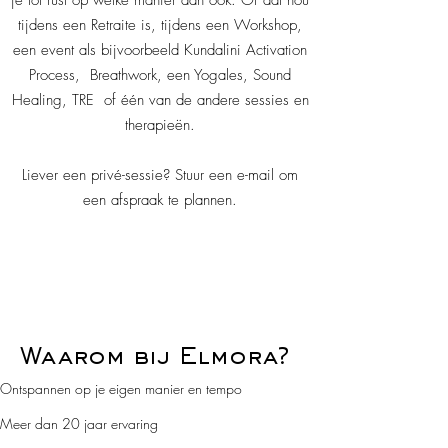
je tot rust op welke manier dan ook. Of dat nou
tijdens een Retraite is, tijdens een Workshop,
een event als bijvoorbeeld Kundalini Activation
Process, Breathwork, een Yogales, Sound
Healing, TRE of één van de andere sessies en
therapieën.
Liever een privé-sessie? Stuur een e-mail om
een afspraak te plannen.
"Elk mens is anders,
en daarin zijn we
allemaal gelijk."
Waarom bij
Elmora?
Ontspannen op je eigen manier en tempo
Meer dan 20 jaar ervaring