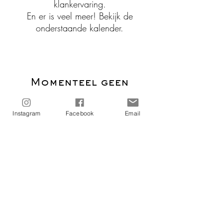
klankervaring.
En er is veel meer! Bekijk de
onderstaande kalender.
Momenteel geen
evenementen
Instagram
Facebook
Email
Klik hier voor de ticket voorwaarden
Contact
info@morelmora.com