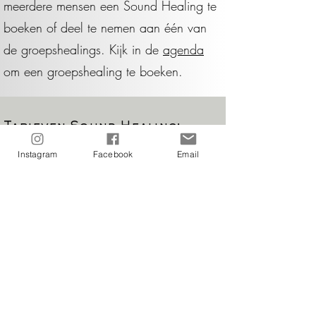
meerdere mensen een Sound Healing te
boeken of deel te nemen aan één van
de groepshealings. Kijk in de
agenda
om een groepshealing te boeken.
Tarieven Sound Healing:
Instagram
Facebook
Email
Privé-sessie (1-op-1)
*Oosterse Klankschalen + Gongs: €79,-
*Sound Healing XL (multi instruments): €175,-
*Cocoon Sound Healing in de lucht: €180,-
Duo-sessie (maximaal 2 personen)
*Sound Healing XL (multi instruments): €180,-
*Cocoon Sound Healing in de lucht: €185,-