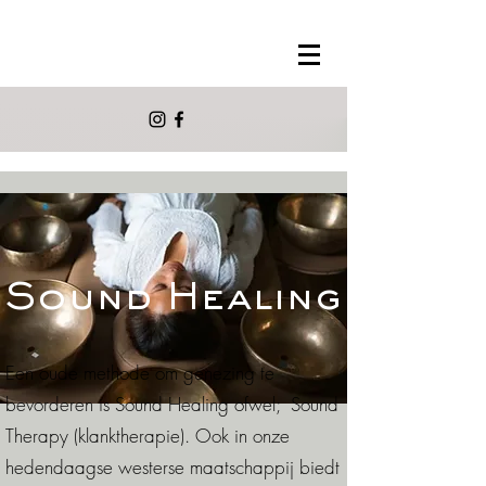
Sound Healing
Een oude methode om genezing te
bevorderen is Sound Healing ofwel; Sound
Therapy (klanktherapie). Ook in onze
hedendaagse westerse maatschappij biedt