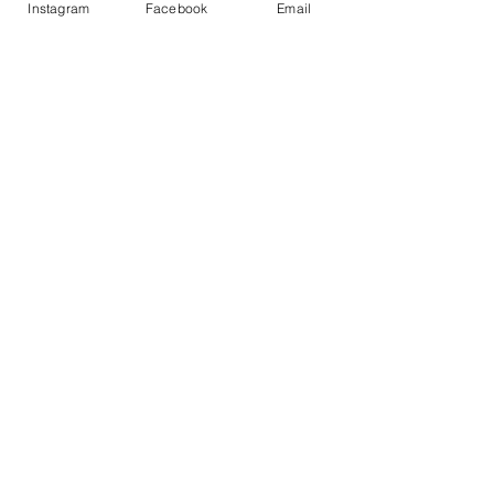
Instagram
Facebook
Email
Voor wie is deze
avond?
Voor iedereen die:​
Britt een warm hart toedraagt
een ontspannen start van het nieuwe jaar fijn
vindt