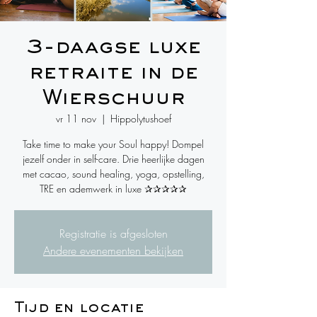
3-daagse luxe
retraite in de
Wierschuur
vr 11 nov
  |  
Hippolytushoef
Take time to make your Soul happy! Dompel
jezelf onder in self-care. Drie heerlijke dagen
met cacao, sound healing, yoga, opstelling,
TRE en ademwerk in luxe ✰✰✰✰✰
Registratie is afgesloten
Andere evenementen bekijken
Tijd en locatie