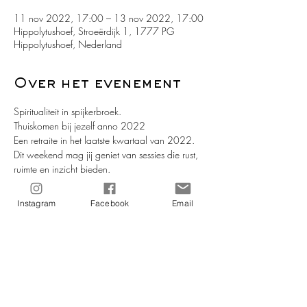
11 nov 2022, 17:00 – 13 nov 2022, 17:00
Hippolytushoef, Stroeërdijk 1, 1777 PG
Hippolytushoef, Nederland
Over het evenement
Spiritualiteit in spijkerbroek.
Thuiskomen bij jezelf anno 2022
Een retraite in het laatste kwartaal van 2022.
Dit weekend mag jij geniet van sessies die rust, 
ruimte en inzicht bieden.
In de prachtige en luxueuze Wierschuur geniet 
jij dit weekend van sessies die rust, ruimte en 
Instagram
Facebook
Email
inzicht geven.
Dit is (heel) goed voor je gehele zelf zorgen; 
meer ontspannen, genieten, opladen en je nog 
breder te ontwikkelen.
Meer lezen >