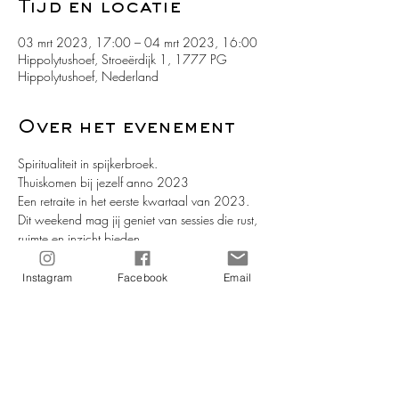
Tijd en locatie
03 mrt 2023, 17:00 – 04 mrt 2023, 16:00
Hippolytushoef, Stroeërdijk 1, 1777 PG
Hippolytushoef, Nederland
Over het evenement
Spiritualiteit in spijkerbroek.
Thuiskomen bij jezelf anno 2023
Een retraite in het eerste kwartaal van 2023.
Dit weekend mag jij geniet van sessies die rust, 
ruimte en inzicht bieden.
In de prachtige en luxueuze Wierschuur geniet 
jij dit weekend van sessies die rust, ruimte en 
Instagram
Facebook
Email
inzicht geven.
Dit is (heel) goed voor je gehele zelf zorgen; 
meer ontspannen, genieten, opladen en je nog 
breder te ontwikkelen.
Meer lezen >