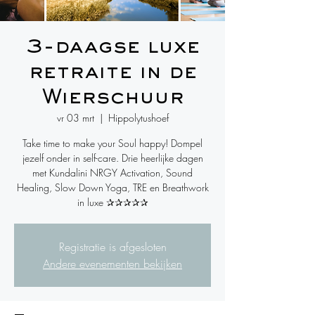
3-daagse luxe
retraite in de
Wierschuur
vr 03 mrt
  |  
Hippolytushoef
Take time to make your Soul happy! Dompel
jezelf onder in self-care. Drie heerlijke dagen
met Kundalini NRGY Activation, Sound
Healing, Slow Down Yoga, TRE en Breathwork
in luxe ✰✰✰✰✰
Registratie is afgesloten
Andere evenementen bekijken