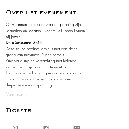
Over het evenement
Ont-spannen, helemaal zonder spanning zijn…
Losmaken en loslaten, weer thuis kunnen komen 
bij jezelf.
Dit is Savasana 2.0 !!
Deze sound healing sessie is met een kleine 
groep van maximaal 5 deelnemers.
Vind verstilling en verzachting met helende 
klanken van bijzondere instrumenten. 
Tijdens deze beleving lig in een yoga-hangmat 
terwijl je begeleid wordt naar savasana, een 
diepe bewuste ontspanning.
Meer lezen >
Tickets
Uitverkocht