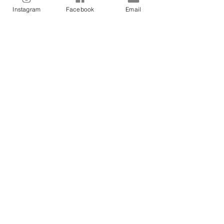
Instagram
Facebook
Email
Soort ticket
Sound Healing in een Hangmat
Prijs
€ 35,00
Dit evenement is uitverkocht
Deel dit evenement
Contact