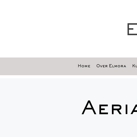
E
Home
Over Elmora
Ku
Aeri