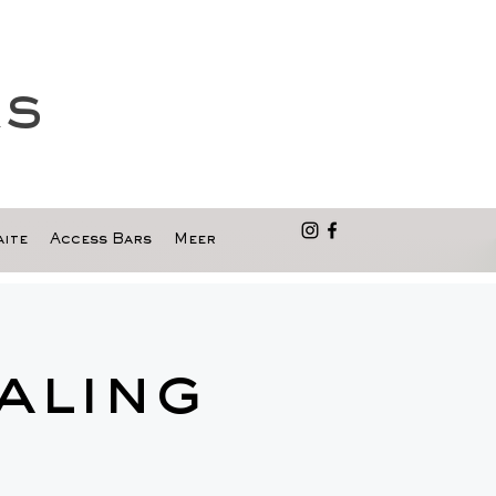
as
ite
Access Bars
Meer
aling