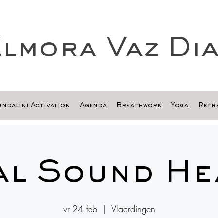
lmora Vaz Di
ndalini Activation
Agenda
Breathwork
Yoga
Retra
al Sound He
vr 24 feb
  |  
Vlaardingen