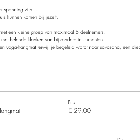
er spanning zijn…
uis kunnen komen bij jezelf.
 met een kleine groep van maximaal 5 deelnemers.
ng met helende klanken van bijzondere instrumenten. 
 een yoga-hangmat terwijl je begeleid wordt naar savasana, een di
Prijs
Hangmat
€ 29,00