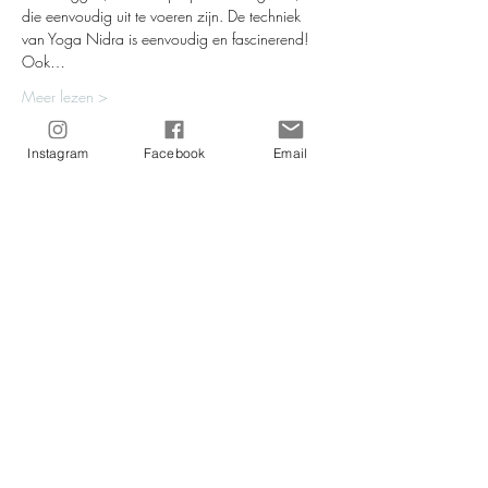
die eenvoudig uit te voeren zijn. De techniek 
van Yoga Nidra is eenvoudig en fascinerend! 
Ook…
Meer lezen >
Instagram
Facebook
Email
Tickets
Verkoop geëindigd op
Soort ticket
Yoga Nidra XL-class
Prijs
€ 22,00