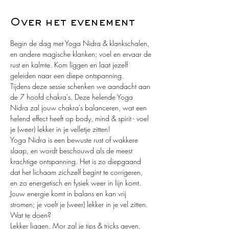
Over het evenement
Begin de dag met Yoga Nidra & klankschalen, 
en andere magische klanken; voel en ervaar de 
rust en kalmte. Kom liggen en laat jezelf 
geleiden naar een diepe ontspanning.
Tijdens deze sessie schenken we aandacht aan 
de 7 hoofd chakra's. Deze helende Yoga 
Nidra zal jouw chakra's balanceren, wat een 
helend effect heeft op body, mind & spirit - voel 
je (weer) lekker in je velletje zitten!
Yoga Nidra is een bewuste rust of wakkere 
slaap, en wordt beschouwd als de meest 
krachtige ontspanning. Het is zo diepgaand 
dat het lichaam zichzelf begint te corrigeren, 
en zo energetisch en fysiek weer in lijn komt. 
Jouw energie komt in balans en kan vrij 
stromen; je voelt je (weer) lekker in je vel zitten.
Wat te doen?
Lekker liggen, Mor zal je tips & tricks geven, 