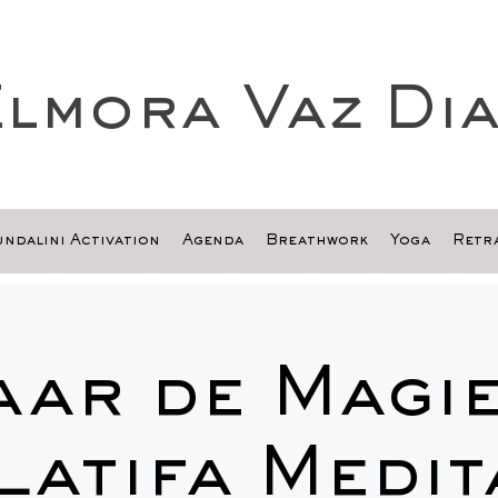
lmora Vaz Di
ndalini Activation
Agenda
Breathwork
Yoga
Retra
aar de Magie
Latifa Medit