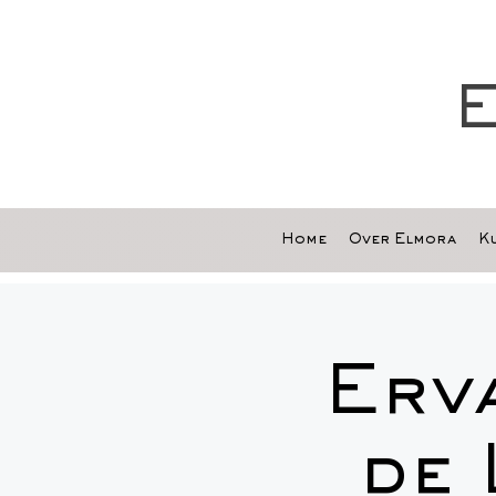
E
Home
Over Elmora
Ku
Erv
de 