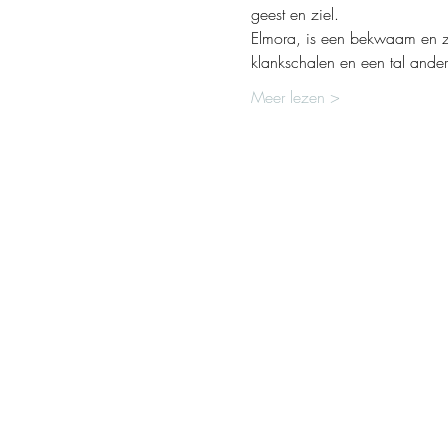
geest en ziel. 
Elmora, is een bekwaam en zee
klankschalen en een tal ande
Meer lezen >