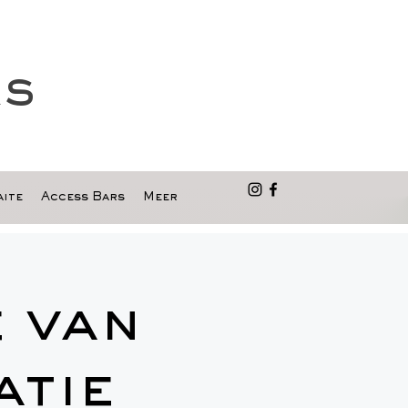
as
ite
Access Bars
Meer
 van
atie