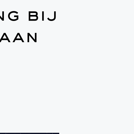
g bij
aan