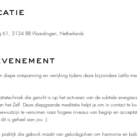
catie
 61, 3134 BB Vlaardingen, Netherlands
evenement
 diepe ontspanning en verrijking tijdens deze bijzondere Latifa med
atietechniek die gericht is op het activeren van de subtiele energiec
 het Zelf. Deze diepgaande meditatie helpt je om in contact te kom
bewustzijn te verruimen naar hogere niveaus van begrip en acceptat
 dit is geheel aan jou :)
 praktijk die gebruik maakt van geluidsgolven om harmonie en bala