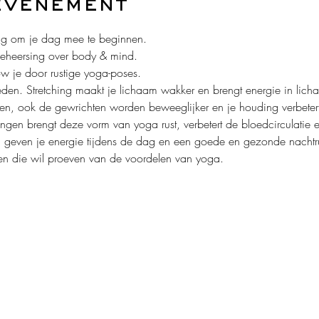
evenement
ig om je dag mee te beginnen.
beheersing over body & mind. 
w je door rustige yoga-poses.
 leden. Stretching maakt je lichaam wakker en brengt energie in lich
ren, ook de gewrichten worden beweeglijker en je houding verbetert
gen brengt deze vorm van yoga rust, verbetert de bloedcirculatie en
en geven je energie tijdens de dag en een goede en gezonde nachtru
reen die wil proeven van de voordelen van yoga.