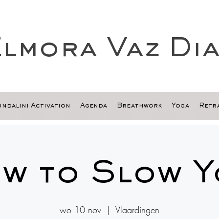
lmora Vaz Di
ndalini Activation
Agenda
Breathwork
Yoga
Retra
w to Slow 
wo 10 nov
  |  
Vlaardingen