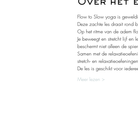
Over het 
Flow to Slow yoga is geweld
Deze zachte les draait rond 
Op het ritme van de adem flo
Je beweegt en stretcht lijf en
beschermt niet alleen de spie
Samen met de relaxatieoefenin
stretch- en relaxatieoefening
De les is geschikt voor iede
Meer lezen >