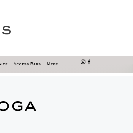
as
ite
Access Bars
Meer
Yoga