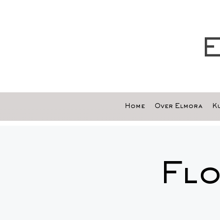
E
Home
Over Elmora
Ku
Flo