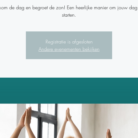
kom de dag en begroet de zon! Een heerlijke manier om jouw dag
starten.
Registratie is afgesloten
Andere evenementen bekijken