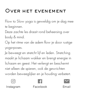
Over het evenement
Flow to Slow yoga is geweldig om je dag mee 
te beginnen.
Deze zachte les draait rond beheersing over 
body & mind. 
Op het ritme van de adem flow je door rustige 
yoga-poses.
Je beweegt en stretcht lijf en leden. Stretching 
maakt je lichaam wakker en brengt energie in 
lichaam en geest. Het verlengt en beschermt 
niet alleen de spieren, ook de gewrichten 
worden beweeglijker en je houding verbetert. 
Samen met de relaxatieoefeningen brengt deze 
vorm van yoga rust, verbetert de bloedcirculatie 
Instagram
Facebook
Email
en vermindert stress. De stretch- en 
relaxatieoefeningen geven je energie tijdens de 
dag en een goede en gezonde nachtrust.
De les is geschikt voor iedereen die wil proeven 
van de voordelen van yoga.