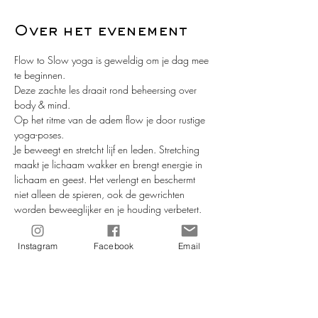
Over het evenement
Flow to Slow yoga is geweldig om je dag mee 
te beginnen.
Deze zachte les draait rond beheersing over 
body & mind. 
Op het ritme van de adem flow je door rustige 
yoga-poses.
Je beweegt en stretcht lijf en leden. Stretching 
maakt je lichaam wakker en brengt energie in 
lichaam en geest. Het verlengt en beschermt 
niet alleen de spieren, ook de gewrichten 
worden beweeglijker en je houding verbetert. 
Samen met de relaxatieoefeningen brengt deze 
vorm van yoga rust, verbetert de bloedcirculatie 
Instagram
Facebook
Email
en vermindert stress. De stretch- en 
relaxatieoefeningen geven je energie tijdens de 
dag en een goede en gezonde nachtrust.
De les is geschikt voor iedereen die wil proeven 
van de voordelen van yoga.