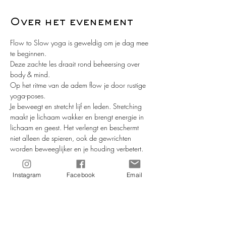
Over het evenement
Flow to Slow yoga is geweldig om je dag mee 
te beginnen.
Deze zachte les draait rond beheersing over 
body & mind. 
Op het ritme van de adem flow je door rustige 
yoga-poses.
Je beweegt en stretcht lijf en leden. Stretching 
maakt je lichaam wakker en brengt energie in 
lichaam en geest. Het verlengt en beschermt 
niet alleen de spieren, ook de gewrichten 
worden beweeglijker en je houding verbetert. 
Samen met de relaxatieoefeningen brengt deze 
vorm van yoga rust, verbetert de bloedcirculatie 
Instagram
Facebook
Email
en vermindert stress. De stretch- en 
relaxatieoefeningen geven je energie tijdens de 
dag en een goede en gezonde nachtrust.
De les is geschikt voor iedereen die wil proeven 
van de voordelen van yoga.