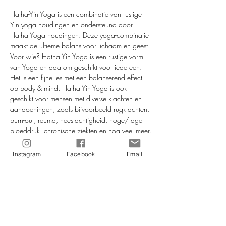
Hatha-Yin Yoga is een combinatie van rustige 
Yin yoga houdingen en ondersteund door 
Hatha Yoga houdingen. Deze yoga-combinatie 
maakt de ultieme balans voor lichaam en geest.
Voor wie? Hatha Yin Yoga is een rustige vorm 
van Yoga en daarom geschikt voor iedereen. 
Het is een fijne les met een balanserend effect 
op body & mind. Hatha Yin Yoga is ook 
geschikt voor mensen met diverse klachten en 
aandoeningen, zoals bijvoorbeeld rugklachten, 
burn-out, reuma, neeslachtigheid, hoge/lage 
bloeddruk, chronische ziekten en nog veel meer.
Aanmelden voor deze les doe je altijd via de 
website:www.morelmora.com
Instagram
Facebook
Email
2 proeflessen = € 15,-
Kijk voor de andere mogelijkheden en tarieven 
op de website onder het kopje "yoga".
Docent: Elmora.
Meer lezen >