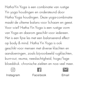
Hatha-Yin Yoga is een combinatie van rustige 
Yin yoga houdingen en ondersteund door 
Hatha Yoga houdingen. Deze yoga-combinatie 
maakt de ultieme balans voor lichaam en geest.
Voor wie? Hatha Yin Yoga is een rustige vorm 
van Yoga en daarom geschikt voor iedereen. 
Het is een fijne les met een balanserend effect 
op body & mind. Hatha Yin Yoga is ook 
geschikt voor mensen met diverse klachten en 
aandoeningen, zoals bijvoorbeeld rugklachten, 
burn-out, reuma, neeslachtigheid, hoge/lage 
bloeddruk, chronische ziekten en nog veel meer.
Aanmelden voor deze les doe je altijd via de 
website:www.morelmora.com
Instagram
Facebook
Email
2 proeflessen = € 15,-
Kijk voor de andere mogelijkheden en tarieven 
op de website onder het kopje "yoga".
Docent: Elmora.
Meer lezen >