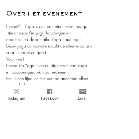
Over het evenement
Hatha-Yin Yoga is een combinatie van rustige 
 stretchende Yin yoga houdingen en 
ondersteund door Hatha Yoga houdingen. 
Deze yoga-combinatie maakt de ultieme balans 
voor lichaam en geest.
Voor wie?
Hatha Yin Yoga is een rustige vorm van Yoga 
en daarom geschikt voor iedereen.
Het is een fijne les met een balancerend effect 
op body & mind.
Hatha -Yin Yoga is ook geschikt voor mensen 
met diverse klachten en aandoeningen, zoals 
Instagram
Facebook
Email
bijvoorbeeld rugklachten, burn-out, reuma, 
neerslachtigheid, hoge/lage bloeddruk, 
chronische ziekten en nog veel meer.
Docent: Elmora.
Meer lezen >