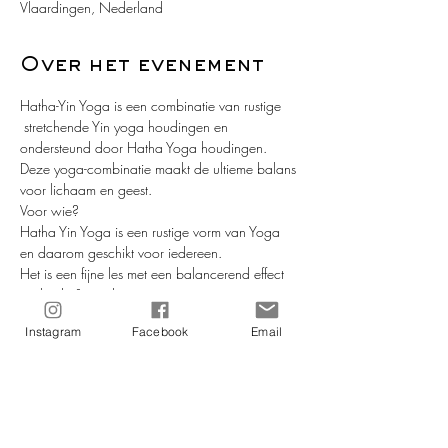
Vlaardingen, Nederland
Over het evenement
Hatha-Yin Yoga is een combinatie van rustige 
 stretchende Yin yoga houdingen en 
ondersteund door Hatha Yoga houdingen. 
Deze yoga-combinatie maakt de ultieme balans 
voor lichaam en geest.
Voor wie?
Hatha Yin Yoga is een rustige vorm van Yoga 
en daarom geschikt voor iedereen.
Het is een fijne les met een balancerend effect 
op body & mind.
Hatha -Yin Yoga is ook geschikt voor mensen 
Instagram
Facebook
Email
met diverse klachten en aandoeningen, zoals 
bijvoorbeeld rugklachten, burn-out, reuma, 
neerslachtigheid, hoge/lage bloeddruk, 
chronische ziekten en nog veel meer.
Docent: Elmora.