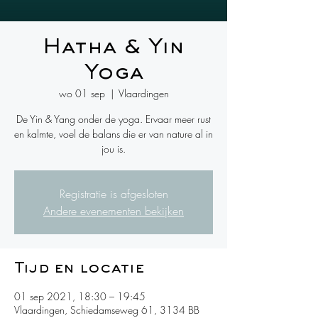
Hatha & Yin
Yoga
wo 01 sep
  |  
Vlaardingen
De Yin & Yang onder de yoga. Ervaar meer rust
en kalmte, voel de balans die er van nature al in
jou is.
Registratie is afgesloten
Andere evenementen bekijken
Tijd en locatie
01 sep 2021, 18:30 – 19:45
Vlaardingen, Schiedamseweg 61, 3134 BB