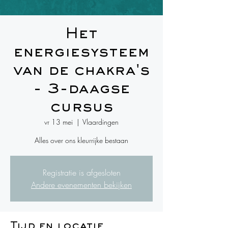
Het
energiesysteem
van de chakra's
- 3-daagse
cursus
vr 13 mei
  |  
Vlaardingen
Alles over ons kleurrijke bestaan
Registratie is afgesloten
Andere evenementen bekijken
Tijd en locatie