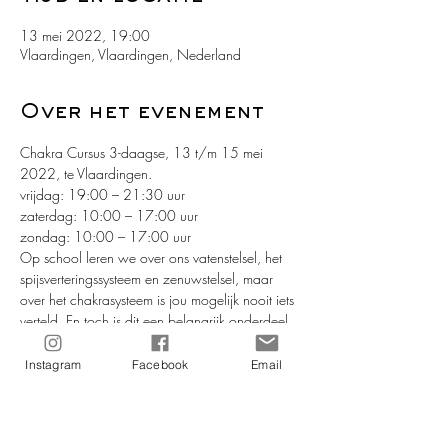
13 mei 2022, 19:00
Vlaardingen, Vlaardingen, Nederland
Over het evenement
Chakra Cursus 3-daagse, 13 t/m 15 mei 
2022, te Vlaardingen.
vrijdag: 19:00 – 21:30 uur
zaterdag: 10:00 – 17:00 uur
zondag: 10:00 – 17:00 uur
Op school leren we over ons vatenstelsel, het 
spijsverteringssysteem en zenuwstelsel, maar 
over het chakrasysteem is jou mogelijk nooit iets 
verteld. En toch is dit een belangrijk onderdeel 
van ons (subtiele) lichaam. Sterker nog, jouw 
chakra-systeem is verweven met alles wat jij 
Instagram
Facebook
Email
bent; lichaam, (denk) geest en ziel.
Waarschijnlijk heb jij je al eerder afgevraagd 
wat een chakra is, hoe een chakra werkt. Deze 
gezonde nieuwsgierigheid hoort bij jouw 