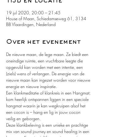
Tijd en locatie
19 jul 2020, 20:00 – 21:45
House of Maan, Schiedamseweg 61, 3134
BB Vlaardingen, Nederland
Over het evenement
De nieuwe maan, de lege maan. Ze biedt een 
oneindige ruimte, een vruchtbare leegte die 
opgevuld kan worden met een intentie, een 
(ziels) wens of verlangen. De energie van de 
nieuwe maan kan ingezet worden voor nieuwe 
energie en nieuwe inspiratie.
Een klankmeditatie of klankreis in een Hangmat; 
kom heerlijk ontspannen liggen in een speciale 
hangmat waarin je kan wegkruipen alsof het 
een cocon is – hang en lig in jouw cocon 
veilig en geborgen. 
Deze klankbeleving is een unieke en prachtige 
mix van sound journey en sound healing in een 