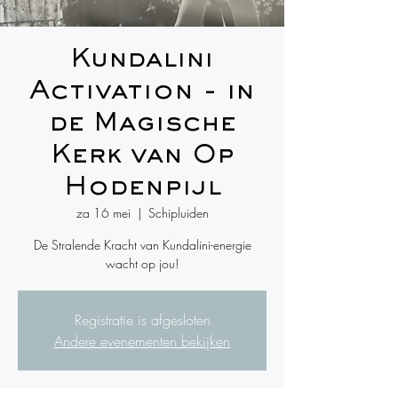
Kundalini
Activation - in
de Magische
Kerk van Op
Hodenpijl
za 16 mei
  |  
Schipluiden
De Stralende Kracht van Kundalini-energie
wacht op jou!
Registratie is afgesloten
Andere evenementen bekijken