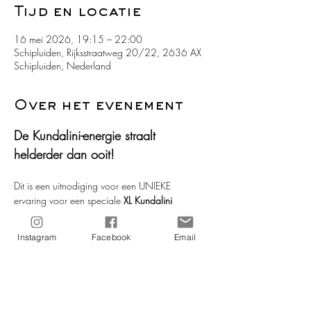
Tijd en locatie
16 mei 2026, 19:15 – 22:00
Schipluiden, Rijksstraatweg 20/22, 2636 AX
Schipluiden, Nederland
Over het evenement
De Kundalini-energie straalt 
helderder dan ooit!
Dit is een uitnodiging voor een UNIEKE 
ervaring voor een speciale 
XL Kundalini 
Activation
 ceremonie.
Instagram
Facebook
Email
Bereid je voor op een diepgaande 
onderdompeling in helende energie die je 
leven zal transformeren.