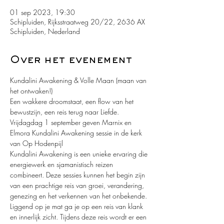
01 sep 2023, 19:30
Schipluiden, Rijksstraatweg 20/22, 2636 AX
Schipluiden, Nederland
Over het evenement
Kundalini Awakening & Volle Maan (maan van 
het ontwaken!)
Een wakkere droomstaat, een flow van het 
bewustzijn, een reis terug naar Liefde.
Vrijdagdag 1 september geven Marnix en 
Elmora Kundalini Awakening sessie in de kerk 
van Op Hodenpijl
Kundalini Awakening is een unieke ervaring die 
energiewerk en sjamanistisch reizen 
combineert. Deze sessies kunnen het begin zijn 
van een prachtige reis van groei, verandering, 
genezing en het verkennen van het onbekende.
Liggend op je mat ga je op een reis van klank 
en innerlijk zicht. Tijdens deze reis wordt er een 