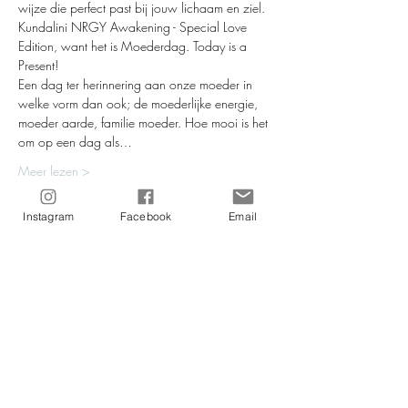
wijze die perfect past bij jouw lichaam en ziel.
Kundalini NRGY Awakening - Special Love 
Edition, want het is Moederdag. Today is a 
Present!
Een dag ter herinnering aan onze moeder in 
welke vorm dan ook; de moederlijke energie, 
moeder aarde, familie moeder. Hoe mooi is het 
om op een dag als…
Meer lezen >
Instagram
Facebook
Email
Tickets
Verkoop geëindigd op
Soort ticket
Kundalini NRGY - Special
Meer info
Prijs