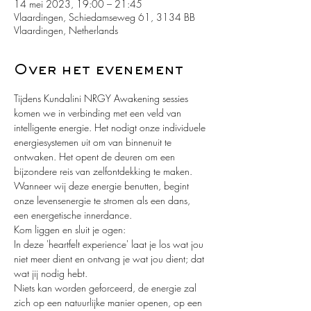
14 mei 2023, 19:00 – 21:45
Vlaardingen, Schiedamseweg 61, 3134 BB
Vlaardingen, Netherlands
Over het evenement
Tijdens Kundalini NRGY Awakening sessies 
komen we in verbinding met een veld van 
intelligente energie. Het nodigt onze individuele 
energiesystemen uit om van binnenuit te 
ontwaken. Het opent de deuren om een 
bijzondere reis van zelfontdekking te maken. 
Wanneer wij deze energie benutten, begint 
onze levensenergie te stromen als een dans, 
een energetische innerdance.
Kom liggen en sluit je ogen:
In deze 'heartfelt experience' laat je los wat jou 
niet meer dient en ontvang je wat jou dient; dat 
wat jij nodig hebt.
Niets kan worden geforceerd, de energie zal 
zich op een natuurlijke manier openen, op een 