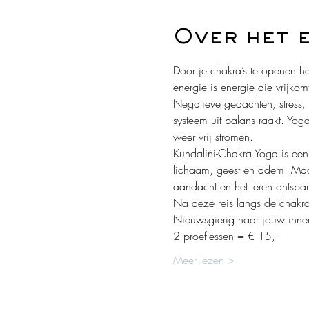
Over het 
Door je chakra’s te openen her
energie is energie die vrijkom
Negatieve gedachten, stress,
systeem uit balans raakt. Yog
weer vrij stromen.
Kundalini-Chakra Yoga is een 
lichaam, geest en adem. Maar
aandacht en het leren ontspa
Na deze reis langs de chakra'
Nieuwsgierig naar jouw innerl
2 proeflessen = € 15,-
Meer lezen >