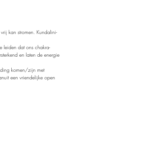
vrij kan stromen. Kundalini-
e leiden dat ons chakra-
rsterkend en laten de energie 
inding komen/zijn met 
uit een vriendelijke open 