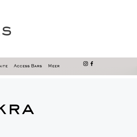
as
ite
Access Bars
Meer
kra