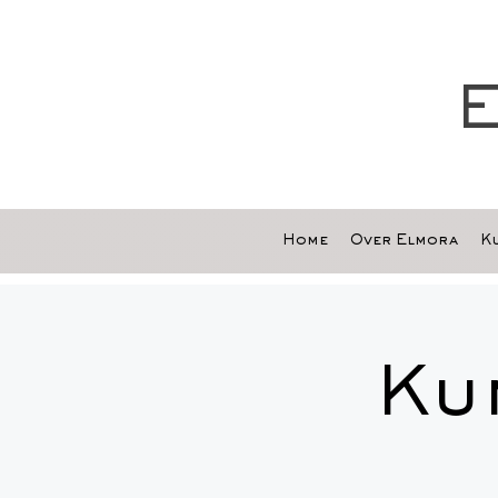
E
Home
Over Elmora
Ku
Ku