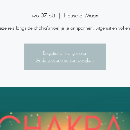
wo 07 okt
  |  
House of Maan
Registratie is afgesloten
Andere evenementen bekijken