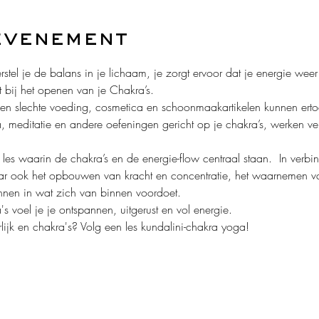
evenement
stel je de balans in je lichaam, je zorgt ervoor dat je energie weer 
t bij het openen van je Chakra’s.
 en slechte voeding, cosmetica en schoonmaakartikelen kunnen erto
a, meditatie en andere oefeningen gericht op je chakra’s, werken ve
les waarin de chakra’s en de energie-flow centraal staan.  In verb
 ook het opbouwen van kracht en concentratie, het waarnemen van
nnen in wat zich van binnen voordoet.
s voel je je ontspannen, uitgerust en vol energie.
ijk en chakra's? Volg een les kundalini-chakra yoga!