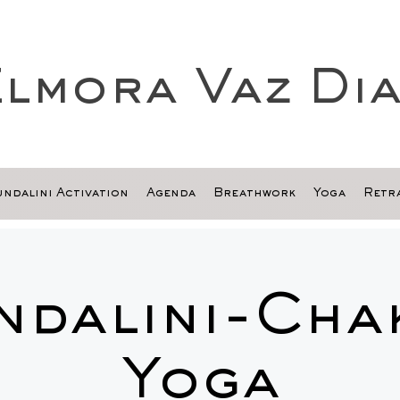
lmora Vaz Di
ndalini Activation
Agenda
Breathwork
Yoga
Retra
ndalini-Cha
Yoga