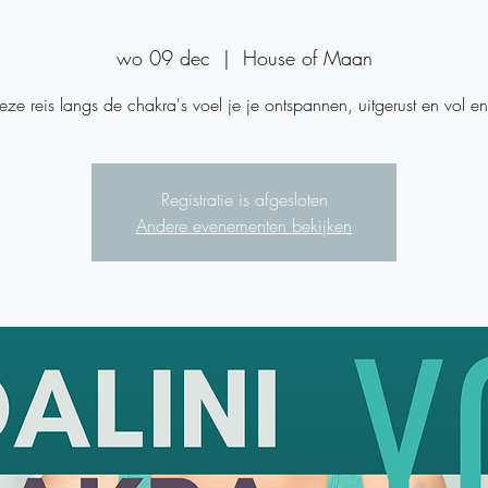
wo 09 dec
  |  
House of Maan
Registratie is afgesloten
Andere evenementen bekijken