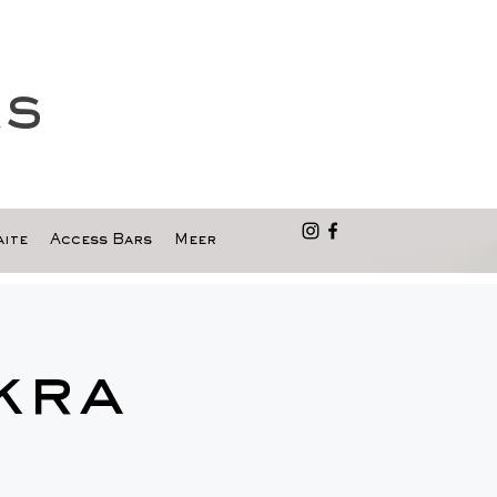
as
ite
Access Bars
Meer
kra