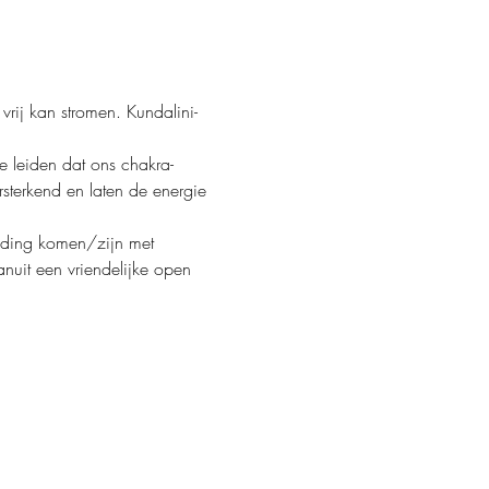
vrij kan stromen. Kundalini-
e leiden dat ons chakra-
rsterkend en laten de energie 
inding komen/zijn met 
uit een vriendelijke open 