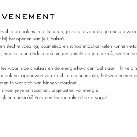
evenement
stel je de balans in je lichaam, je zorgt ervoor dat je energie weer 
t bij het openen van je Chakra’s.
 en slechte voeding, cosmetica en schoonmaakartikelen kunnen erto
a, meditatie en andere oefeningen gericht op je chakra’s, werken ve
les waarin de chakra’s en de energie-flow centraal staan.  In verb
 ook het opbouwen van kracht en concentratie, het waarnemen van
nnen in wat zich van binnen voordoet.
s voel je je ontspannen, uitgerust en vol energie.
ijk en chakra's? Volg een les kundalini-chakra yoga!