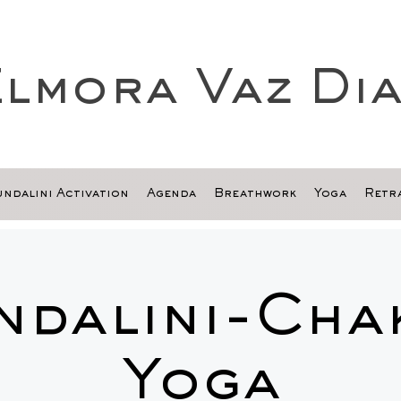
lmora Vaz Di
ndalini Activation
Agenda
Breathwork
Yoga
Retra
ndalini-Cha
Yoga