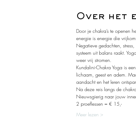
Over het 
Door je chakra’s te openen her
energie is energie die vrijkom
Negatieve gedachten, stress,
systeem uit balans raakt. Yog
weer vrij stromen.
Kundalini-Chakra Yoga is een 
lichaam, geest en adem. Maar
aandacht en het leren ontspa
Na deze reis langs de chakra'
Nieuwsgierig naar jouw innerl
2 proeflessen = € 15,-
Meer lezen >