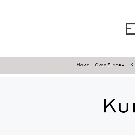
E
Home
Over Elmora
Ku
Ku