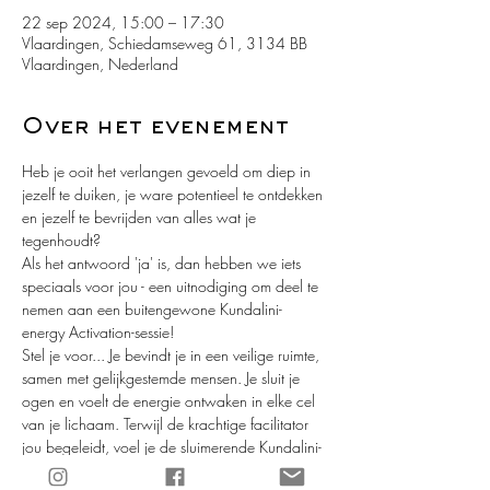
22 sep 2024, 15:00 – 17:30
Vlaardingen, Schiedamseweg 61, 3134 BB
Vlaardingen, Nederland
Over het evenement
Heb je ooit het verlangen gevoeld om diep in 
jezelf te duiken, je ware potentieel te ontdekken 
en jezelf te bevrijden van alles wat je 
tegenhoudt?
Als het antwoord 'ja' is, dan hebben we iets 
speciaals voor jou - een uitnodiging om deel te 
nemen aan een buitengewone Kundalini-
energy Activation-sessie!
Stel je voor... Je bevindt je in een veilige ruimte, 
samen met gelijkgestemde mensen. Je sluit je 
ogen en voelt de energie ontwaken in elke cel 
van je lichaam. Terwijl de krachtige facilitator 
jou begeleidt, voel je de sluimerende Kundalini-
energie ontwaken en door je heen stromen, als 