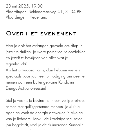
28 mrt 2025, 19:30
Vlaardingen, Schiedamseweg 61, 3134 BB
Vlaardingen, Nederland
Over het evenement
Heb je ooit het verlangen gevoeld om diep in 
jezelf te duiken, je ware potentieel te ontdekken 
en jezelf te bevrijden van alles wat je 
tegenhoudt?
Als het antwoord 'ja' is, dan hebben we iets 
speciaals voor jou - een uitnodiging om deel te 
nemen aan een buitengewone Kundalini 
Energy Activation-sessie!
Stel je voor... Je bevindt je in een veilige ruimte, 
samen met gelijkgestemde mensen. Je sluit je 
ogen en voelt de energie ontwaken in elke cel 
van je lichaam. Terwijl de krachtige facilitator 
jou begeleidt, voel je de sluimerende Kundalini-