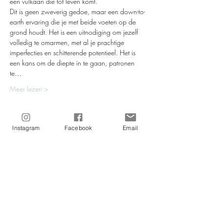
een vulkaan die tot leven komt.
Dit is geen zweverig gedoe, maar een down-to-
earth ervaring die je met beide voeten op de 
grond houdt. Het is een uitnodiging om jezelf 
volledig te omarmen, met al je prachtige 
imperfecties en schitterende potentieel. Het is 
een kans om de diepte in te gaan, patronen 
te…
Meer lezen >
Tickets
Instagram
Facebook
Email
Uitverkocht
Soort ticket
Kundalini-energy Activation
Meer info
Prijs