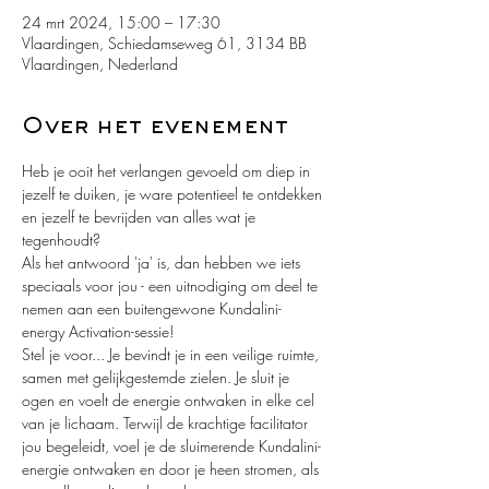
24 mrt 2024, 15:00 – 17:30
Vlaardingen, Schiedamseweg 61, 3134 BB
Vlaardingen, Nederland
Over het evenement
Heb je ooit het verlangen gevoeld om diep in 
jezelf te duiken, je ware potentieel te ontdekken 
en jezelf te bevrijden van alles wat je 
tegenhoudt?
Als het antwoord 'ja' is, dan hebben we iets 
speciaals voor jou - een uitnodiging om deel te 
nemen aan een buitengewone Kundalini-
energy Activation-sessie!
Stel je voor... Je bevindt je in een veilige ruimte, 
samen met gelijkgestemde zielen. Je sluit je 
ogen en voelt de energie ontwaken in elke cel 
van je lichaam. Terwijl de krachtige facilitator 
jou begeleidt, voel je de sluimerende Kundalini-
energie ontwaken en door je heen stromen, als 