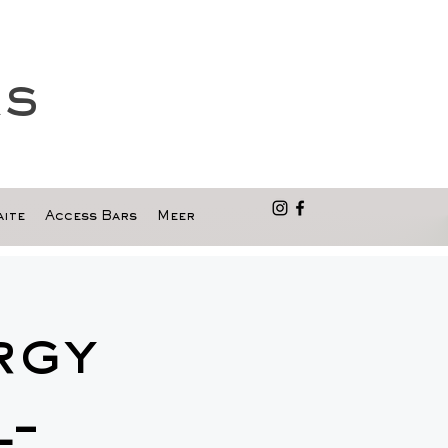
as
ite
Access Bars
Meer
rgy
L-