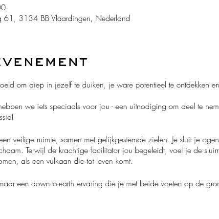
00
 61, 3134 BB Vlaardingen, Nederland
evenement
eld om diep in jezelf te duiken, je ware potentieel te ontdekken en 
n hebben we iets speciaals voor jou - een uitnodiging om deel te 
ssie!
n een veilige ruimte, samen met gelijkgestemde zielen. Je sluit je oge
chaam. Terwijl de krachtige facilitator jou begeleidt, voel je de slu
men, als een vulkaan die tot leven komt.
maar een down-to-earth ervaring die je met beide voeten op de gro
g te omarmen, met al je prachtige imperfecties en schitterende poten
 doorbreken en te ontdekken wat er werkelijk in je leeft.