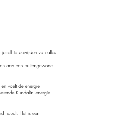
jezelf te bevrijden van alles
nemen aan een buitengewone
n en voelt de energie
imerende Kundalini-energie
nd houdt. Het is een
tieel. Het is een kans om de