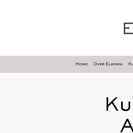
E
Home
Over Elmora
Ku
Ku
A