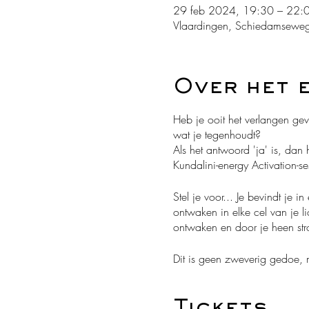
29 feb 2024, 19:30 – 22:
Vlaardingen, Schiedamseweg
Over het 
Heb je ooit het verlangen gevo
wat je tegenhoudt?
Als het antwoord 'ja' is, da
Kundalini-energy Activation-se
Stel je voor... Je bevindt je i
ontwaken in elke cel van je li
ontwaken en door je heen stro
Dit is geen zweverig gedoe, 
uitnodiging om jezelf volledi
diepte in te gaan, patronen te
Tickets