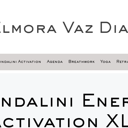
lmora Vaz Di
ndalini Activation
Agenda
Breathwork
Yoga
Retra
ndalini Ene
ctivation X