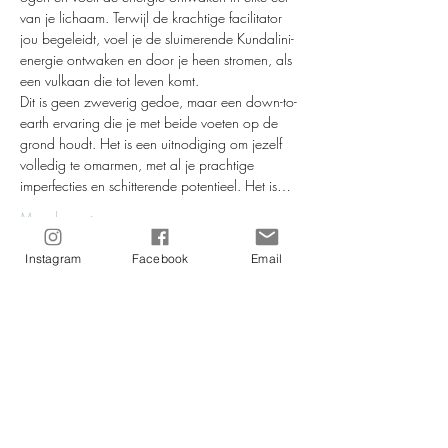
van je lichaam. Terwijl de krachtige facilitator 
jou begeleidt, voel je de sluimerende Kundalini-
energie ontwaken en door je heen stromen, als 
een vulkaan die tot leven komt.
Dit is geen zweverig gedoe, maar een down-to-
earth ervaring die je met beide voeten op de 
grond houdt. Het is een uitnodiging om jezelf 
volledig te omarmen, met al je prachtige 
imperfecties en schitterende potentieel. Het is…
Meer lezen >
Instagram
Facebook
Email
Tickets
Verkoop geëindigd op
Soort ticket
Kundalini-energy Activation
Meer info