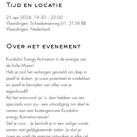
Tijd en locatie
25 apr 2024, 19:30 – 22:00
Vlaardingen, Schiedamseweg 61, 3134 BB
Vlaardingen, Nederland
Over het evenement
Kundalini Energy Activation in de energie van 
de Volle Maan!
Heb je ooit het verlangen gevoeld om diep in 
jezelf te duiken, je ware potentieel te ontdekken 
en jezelf te bevrijden van alles wat je 
tegenhoudt?
Als het antwoord 'ja' is, dan hebben we iets 
speciaals voor jou - een uitnodiging om deel te 
nemen aan een buitengewone Kundalini-
energy Activation-sessie!
Stel je voor... Je bevindt je in een veilige ruimte, 
samen met gelijkgestemde zielen. Je sluit je 
ogen en voelt de energie ontwaken in elke cel 