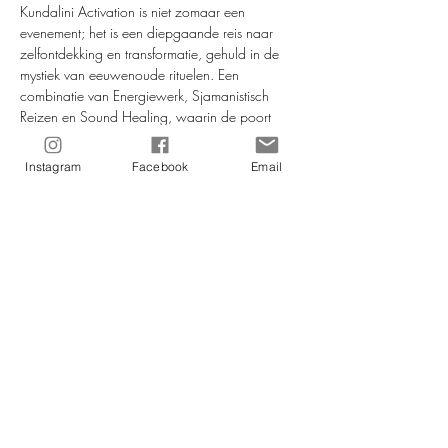
Kundalini Activation is niet zomaar een 
evenement; het is een diepgaande reis naar 
zelfontdekking en transformatie, gehuld in de 
mystiek van eeuwenoude rituelen. Een 
combinatie van Energiewerk, Sjamanistisch 
Reizen en Sound Healing, waarin de poort 
naar het kosmische wordt geopend en jouw 
innerlijke vuur ontstoken wordt. Reken op een 
Instagram
Facebook
Email
UNIEKE ervaring!
Wij geloven in de waardevolle kracht van 
deze ceremonie, in het helende effect welke 
instaat is om levens te transformeren. Het is een 
uitnodiging aan een ieder die verlangt naar 
diepere verbinding, die aangaat op groei en 
heling, en die nieuwsgierig is om de reis naar 
binnen te…
Meer lezen >