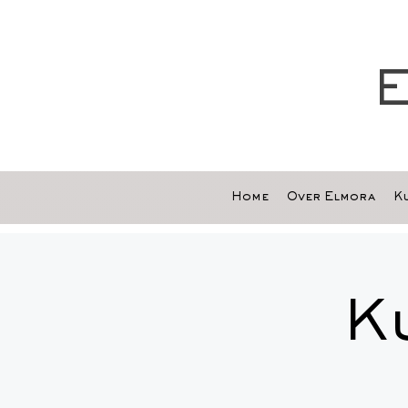
E
Home
Over Elmora
Ku
K