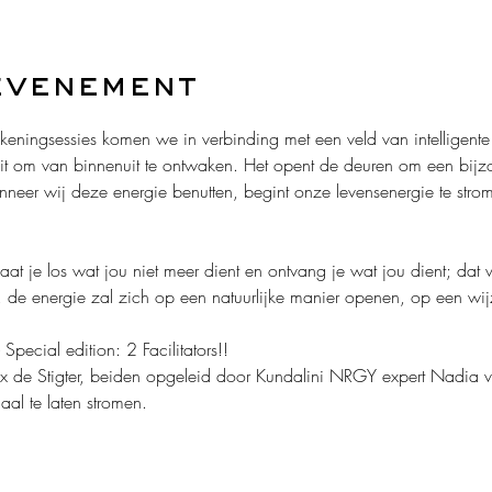
evenement
ningsessies komen we in verbinding met een veld van intelligente 
uit om van binnenuit te ontwaken. Het opent de deuren om een bijzo
neer wij deze energie benutten, begint onze levensenergie te stro
 laat je los wat jou niet meer dient en ontvang je wat jou dient; dat 
 de energie zal zich op een natuurlijke manier openen, op een wijz
ecial edition: 2 Facilitators!!  
 de Stigter, beiden opgeleid door Kundalini NRGY expert Nadia v
al te laten stromen.