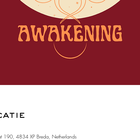
catie
t 190, 4834 XP Breda, Netherlands