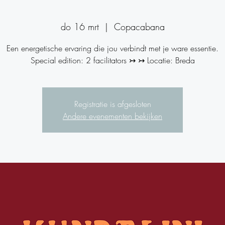
do 16 mrt
  |  
Copacabana
​Een energetische ervaring die jou verbindt met je ware essentie.
Special edition: 2 facilitators ↣ ↣ Locatie: Breda
Registratie is afgesloten
Andere evenementen bekijken