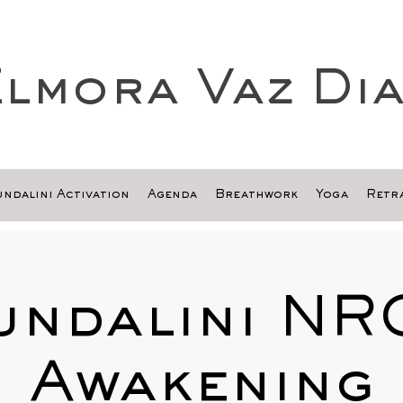
lmora Vaz Di
ndalini Activation
Agenda
Breathwork
Yoga
Retra
undalini NR
Awakening