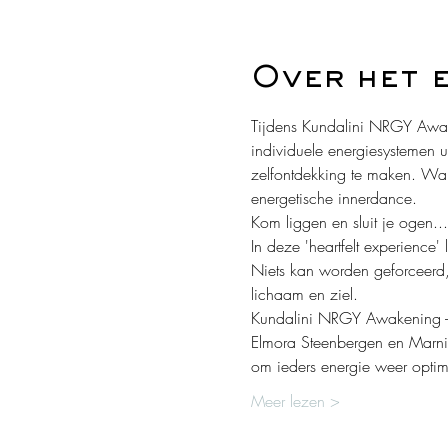
Over het 
Tijdens Kundalini NRGY Awake
individuele energiesystemen 
zelfontdekking te maken. Wan
energetische innerdance.
Kom liggen en sluit je ogen...
In deze 'heartfelt experience'
Niets kan worden geforceerd,
lichaam en ziel.
Kundalini NRGY Awakening - Sp
Elmora Steenbergen en Marnix
om ieders energie weer optima
Meer lezen >