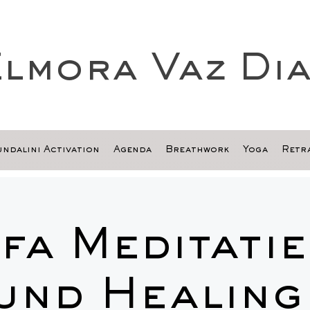
lmora Vaz Di
ndalini Activation
Agenda
Breathwork
Yoga
Retra
ifa Meditatie
und Healing 