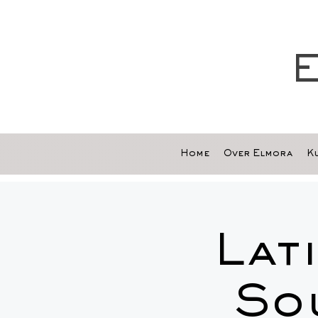
E
Home
Over Elmora
Ku
Lat
So