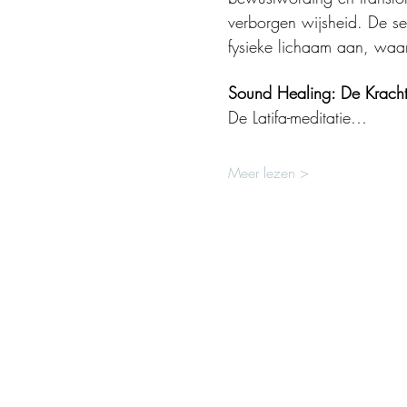
verborgen wijsheid. De ses
fysieke lichaam aan, waar
Sound Healing: De Kracht
De Latifa-meditatie…
Meer lezen >