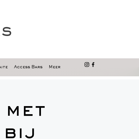
as
ite
Access Bars
Meer
 met
bij