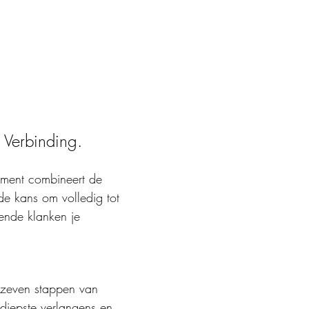
n Verbinding.
ement combineert de 
de kans om volledig tot 
lende klanken je 
e zeven stappen van 
diepste verlangens en 