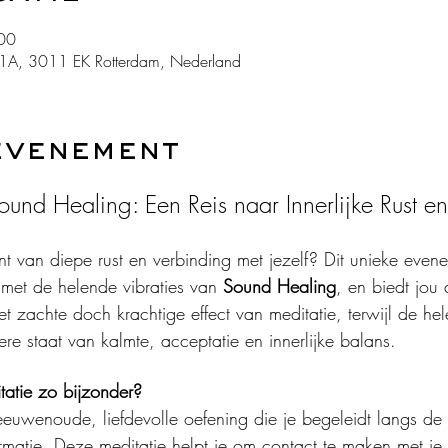
00
71A, 3011 EK Rotterdam, Nederland
evenement
ound Healing: Een Reis naar Innerlijke Rust e
 van diepe rust en verbinding met jezelf? Dit unieke even
 met de helende vibraties van 
Sound Healing
, en biedt jou 
t zachte doch krachtige effect van meditatie, terwijl de he
re staat van kalmte, acceptatie en innerlijke balans.
atie zo bijzonder?
n eeuwenoude, liefdevolle oefening die je begeleidt langs d
matie. Deze meditatie helpt je om contact te maken met je 