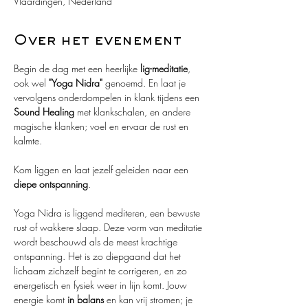
Vlaardingen, Nederland
Over het evenement
Begin de dag met een heerlijke 
lig-meditatie
, 
ook wel 
"Yoga Nidra"
 genoemd. En laat je 
vervolgens onderdompelen in klank tijdens een 
Sound Healing
 met klankschalen, en andere 
magische klanken; voel en ervaar de rust en 
kalmte. 
Kom liggen en laat jezelf geleiden naar een 
diepe ontspanning
.
Yoga Nidra is liggend mediteren, een bewuste 
rust of wakkere slaap. Deze vorm van meditatie 
wordt beschouwd als de meest krachtige 
ontspanning. Het is zo diepgaand dat het 
lichaam zichzelf begint te corrigeren, en zo 
energetisch en fysiek weer in lijn komt. Jouw 
energie komt 
in balans
 en kan vrij stromen; je 