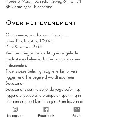
House of Maan, Schiedamseweg 61, 3134
BB Vlaardingen, Nederland
Over het evenement
Ont-spannen, zonder spanning zijn… 
Losmaken, loslaten, 100% jij.  
Dit is Savasana 2.0 !! 
Vind verstilling en verzachting in de geleide 
meditatie en helende klanken van bijzondere 
instrumenten.  
Tijdens deze beleving mag je lekker blijven 
liggen terwijl je begeleid wordt naar een 
Savasana. 
Savasana is een herstellende yoga-oefening, 
liggend uitgevoerd, die diepe ontspanning in 
lichaam en geest kan brengen. Kom los van de 
dagelijkse drukte en voel jouw vrijheid 
Afgestemd op de groep en het moment neemt 
Instagram
Facebook
Email
Mor Elmora je mee in een geleide meditatie, 
reis je door jouw innerlijk landschap op de 