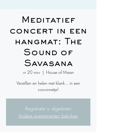
Meditatief
concert in een
hangmat: The
Sound of
Savasana
vr 20 nov
  |  
House of Maan
Verstillen en helen met klank... in een
coconnetje!
Registratie is afgesloten
Andere evenementen bekijken