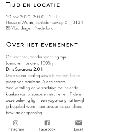
Tijd en locatie
20 nov 2020, 20:00 – 21:15
House of Maan, Schiedamseweg 61, 3134
BB Vlaardingen, Nederland
Over het evenement
Ont-spannen, zonder spanning zijn… 
Losmaken, loslaten, 100% jij.  
Dit is Savasana 2.0 !! 
Deze sound healing sessie is met een kleine 
groep van maximaal 5 deelnemers.
Vind verstilling en verzachting met helende 
klanken van bijzondere instrumenten. Tijdens 
deze beleving lig in een yoga-hangmat terwijl 
je begeleid wordt naar savasana, een diepe 
bewuste ontspanning. 
Kom los van de dagelijkse drukte en voel jouw 
vrijheid. Afgestemd op de groep en het moment 
Instagram
Facebook
Email
neemt Mor Elmora je mee in een geleide 