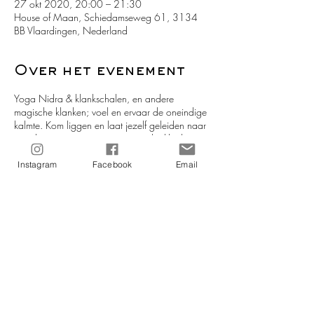
27 okt 2020, 20:00 – 21:30
House of Maan, Schiedamseweg 61, 3134
BB Vlaardingen, Nederland
Over het evenement
Yoga Nidra & klankschalen, en andere
magische klanken; voel en ervaar de oneindige
kalmte. Kom liggen en laat jezelf geleiden naar
een diepe ontspanning en magische klanken.
Instagram
Facebook
Email
Yoga Nidra is een vorm van bewuste/wakkere
slaap, en wordt beschouwd als één van de
meest krachtige meditatietechnieken. De
ontspanning d.m.v. Yoga Nidra is zo
diepgaand dat het lichaam zichzelf begint te
corrigeren, en energetisch en fysiek weer in lijn
komt. De spanning neemt af en de kalmte neemt
het over. De techniek van Yoga Nidra is zó
eenvoudig en zó fascinerend! Yoga Nidra is de
magie, en ergens diep in jou bevindt zich de
magiër!
Deel dit evenement