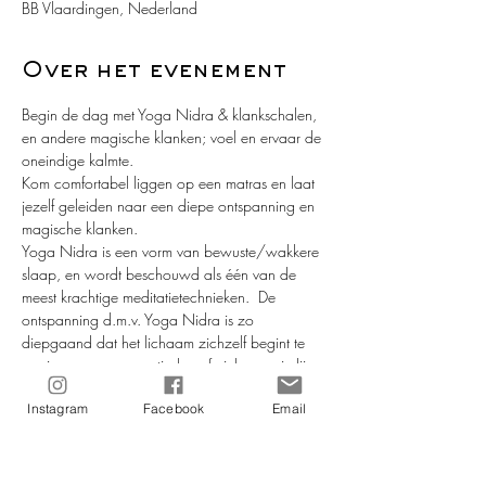
BB Vlaardingen, Nederland
Over het evenement
Begin de dag met Yoga Nidra & klankschalen, 
en andere magische klanken; voel en ervaar de 
oneindige kalmte. 
Kom comfortabel liggen op een matras en laat 
jezelf geleiden naar een diepe ontspanning en 
magische klanken. 
Yoga Nidra is een vorm van bewuste/wakkere 
slaap, en wordt beschouwd als één van de 
meest krachtige meditatietechnieken.  De 
ontspanning d.m.v. Yoga Nidra is zo 
diepgaand dat het lichaam zichzelf begint te 
corrigeren, en energetisch en fysiek weer in lijn 
komt. 
Instagram
Facebook
Email
De spanning neemt af en de kalmte neemt het 
over. 
De techniek van Yoga Nidra is zó eenvoudig 
en zó fascinerend!  