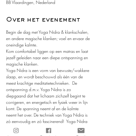
BB Vlaardingen, Nederland
Over het evenement
Begin de dag met Yoga Nidra & klankschalen, 
en andere magische klanken; voel en ervaar de 
oneindige kalmte. 
Kom comfortabel liggen op een matras en laat 
jezelf geleiden naar een diepe ontspanning en 
magische klanken. 
Yoga Nidra is een vorm van bewuste/wakkere 
slaap, en wordt beschouwd als één van de 
meest krachtige meditatietechnieken.  De 
ontspanning d.m.v. Yoga Nidra is zo 
diepgaand dat het lichaam zichzelf begint te 
corrigeren, en energetisch en fysiek weer in lijn 
komt. De spanning neemt af en de kalmte 
neemt het over. De techniek van Yoga Nidra is 
zó eenvoudig en zó fascinerend!  Yoga Nidra 
is de magie, en ergens diep in jou bevindt zich 
de magiër! 