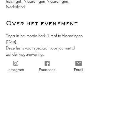
hofsingel , Vlaardingen, Vlaardingen,
Nederland
Over het evenement
Yoga in het mooie Park 'T Hof te Vlaardingen 
(Oost). 
Deze les is voor speciaal voor jou met of 
zonder yoga-ervaring.
We hebben lang genoeg binnen gezeten, 
laten we naar buiten gaan om te bewegen, 
Instagram
Facebook
Email
te lachen, te stralen onder de mooie avondzon.
Neem je matje mee, en eventueel een dekentje 
voor de savasana (afsluiting v/d les in rust).
Meer lezen >
Deel dit evenement