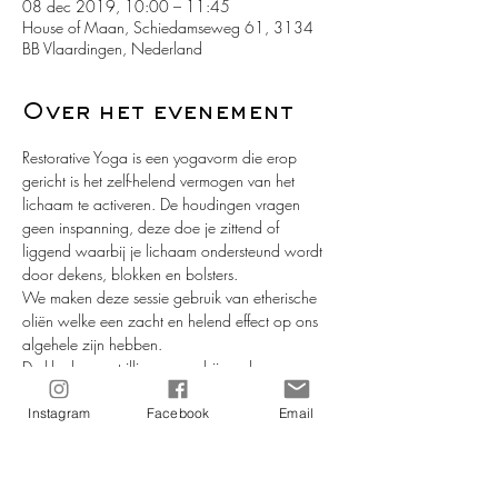
08 dec 2019, 10:00 – 11:45
House of Maan, Schiedamseweg 61, 3134
BB Vlaardingen, Nederland
Over het evenement
Restorative Yoga is een yogavorm die erop 
gericht is het zelf-helend vermogen van het 
lichaam te activeren. De houdingen vragen 
geen inspanning, deze doe je zittend of 
liggend waarbij je lichaam ondersteund wordt 
door dekens, blokken en bolsters. 
We maken deze sessie gebruik van etherische 
oliën welke een zacht en helend effect op ons 
algehele zijn hebben.
De klanken en trillingen van bijzondere 
instrumenten verzachten en verstillen ons fysiek, 
mentaal en emotioneel en bieden ruimte voor 
Instagram
Facebook
Email
nieuwe energie.
Deze mini-workshop is fijn voor iedereen die wil 
ontspannen!