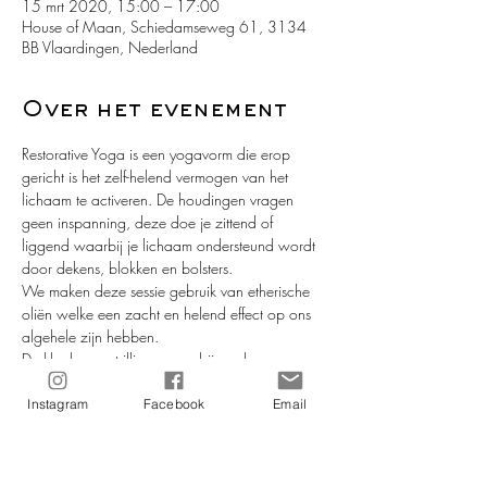
15 mrt 2020, 15:00 – 17:00
House of Maan, Schiedamseweg 61, 3134
BB Vlaardingen, Nederland
Over het evenement
Restorative Yoga is een yogavorm die erop 
gericht is het zelf-helend vermogen van het 
lichaam te activeren. De houdingen vragen 
geen inspanning, deze doe je zittend of 
liggend waarbij je lichaam ondersteund wordt 
door dekens, blokken en bolsters. 
We maken deze sessie gebruik van etherische 
oliën welke een zacht en helend effect op ons 
algehele zijn hebben.
De klanken en trillingen van bijzondere 
instrumenten verzachten en verstillen ons fysiek, 
mentaal en emotioneel en bieden ruimte voor 
Instagram
Facebook
Email
nieuwe energie.
Deze XL-les is fijn voor iedereen die wil 
ontspannen!