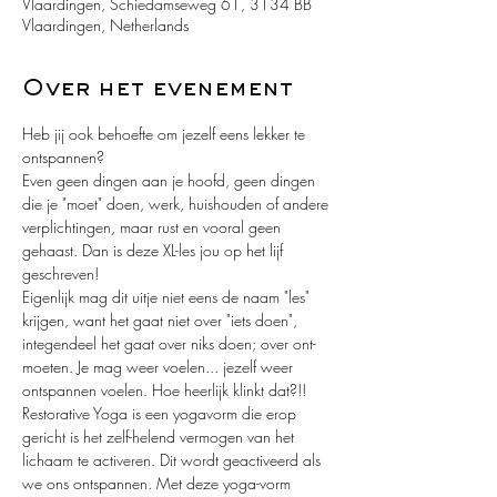
Vlaardingen, Schiedamseweg 61, 3134 BB
Vlaardingen, Netherlands
Over het evenement
Heb jij ook behoefte om jezelf eens lekker te 
ontspannen?
Even geen dingen aan je hoofd, geen dingen 
die je "moet" doen, werk, huishouden of andere 
verplichtingen, maar rust en vooral geen 
gehaast. Dan is deze XL-les jou op het lijf 
geschreven!
Eigenlijk mag dit uitje niet eens de naam "les" 
krijgen, want het gaat niet over "iets doen", 
integendeel het gaat over niks doen; over ont-
moeten. Je mag weer voelen... jezelf weer 
ontspannen voelen. Hoe heerlijk klinkt dat?!!
Restorative Yoga is een yogavorm die erop 
gericht is het zelf-helend vermogen van het 
lichaam te activeren. Dit wordt geactiveerd als 
we ons ontspannen. Met deze yoga-vorm 