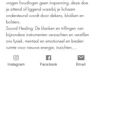
vragen houdingen geen inspanning, deze doe 
je zittend of liggend waarbij je lichaam 
ondersteund wordt door dekens, blokken en 
bolsters.
Sound Healing: De klanken en trillingen van 
bijzondere instrumenten verzachten en verstillen 
ons fysiek, mentaal en emotioneel en bieden 
ruimte voor nieuwe energie, inzichten,…
Meer lezen >
Instagram
Facebook
Email
Tickets
Verkoop geëindigd op
Soort ticket
Restorative Yoga & SoundBath
Prijs
€ 35,00