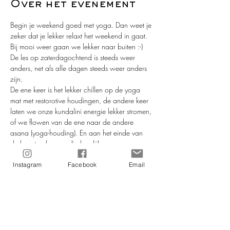
Over het evenement
Begin je weekend goed met yoga. Dan weet je 
zeker dat je lekker relaxt het weekend in gaat.
Bij mooi weer gaan we lekker naar buiten :-) 
De les op zaterdagochtend is steeds weer 
anders, net als alle dagen steeds weer anders 
zijn. 
De ene keer is het lekker chillen op de yoga 
mat met restorotive houdingen, de andere keer 
laten we onze kundalini energie lekker stromen, 
of we flowen van de ene naar de andere 
asana (yoga-houding). En aan het einde van 
de les, steeds weer die heerlijke savasana 
waar we even helemaal niks moeten en ons 
volledig kunnen ontspannen... 
Instagram
Facebook
Email
De les is geschikt voor iedereen, je hoeft geen 
yoga-ervaring te hebben om aan deze les deel 
te nemen.
Aanmelden gaat heel makkelijk via deze site.
Meer lezen >