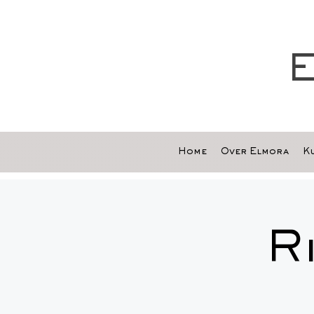
E
Home
Over Elmora
Ku
R