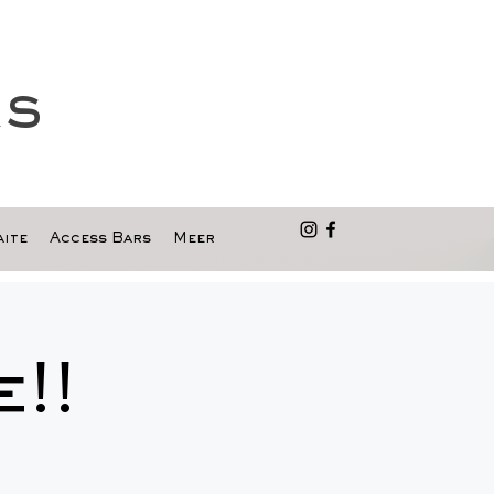
as
ite
Access Bars
Meer
!!