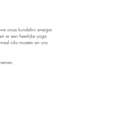
n we onze kundalini energie
n er een heerlijke yoga
emaal niks moeten en ons
 nemen.
nnenkoekhuis kan je 2 uur
-)
g) is ook fijn, en wellicht