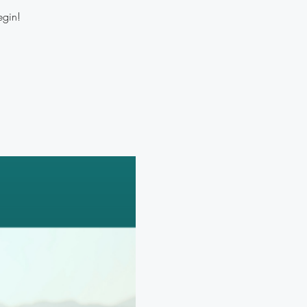
egin!