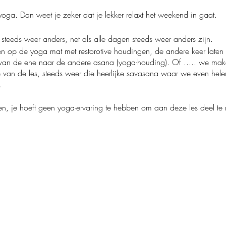
ga. Dan weet je zeker dat je lekker relaxt het weekend in gaat.
steeds weer anders, net als alle dagen steeds weer anders zijn.
llen op de yoga mat met restorotive houdingen, de andere keer late
 van de ene naar de andere asana (yoga-houding). Of ..... we make
e van de les, steeds weer die heerlijke savasana waar we even hel
..
een, je hoeft geen yoga-ervaring te hebben om aan deze les deel te
aat geldt betaald parkeren. Maar, op het parkeerterrein van het pa
rkeerschijf gebruikt ;-)
and: 2 minuten lopen.)
vid-19 protocol want we houden graag iedereen gezond en veilig ;
yogamat mee. Een eigen dekentje voor de savasana (eind-ontspannin
de koudvoetige onder ons.
fijne yoga-ervaring!