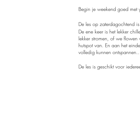
Begin je weekend goed met yo
De les op zaterdagochtend is 
De ene keer is het lekker chi
lekker stromen, of we flowen
hutspot van. En aan het eind
volledig kunnen ontspannen.
De les is geschikt voor ieder
Kom je met de auto? In de str
gratis parkeren, mits je een pa
(Adres: Hofsingel 82-84. Afst
Uiteraard hanteren we een co
Neem daarom altijd je eigen 
een paar warme sokken voor 
We wensen je alvast een hele 