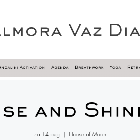
lmora Vaz Di
ndalini Activation
Agenda
Breathwork
Yoga
Retra
ise and Shine
za 14 aug
  |  
House of Maan