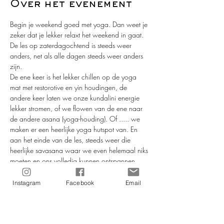
Over het evenement
Begin je weekend goed met yoga. Dan weet je 
zeker dat je lekker relaxt het weekend in gaat.
De les op zaterdagochtend is steeds weer 
anders, net als alle dagen steeds weer anders 
zijn.
De ene keer is het lekker chillen op de yoga 
mat met restorotive en yin houdingen, de 
andere keer laten we onze kundalini energie 
lekker stromen, of we flowen van de ene naar 
de andere asana (yoga-houding). Of ..... we 
maken er een heerlijke yoga hutspot van. En 
aan het einde van de les, steeds weer die 
heerlijke savasana waar we even helemaal niks 
moeten en ons volledig kunnen ontspannen...
De les is geschikt voor iedereen, je hoeft geen 
yoga-ervaring te hebben om aan deze les deel 
Instagram
Facebook
Email
te nemen.
Kom je met de auto? In de straat geldt betaald 
parkeren. Maar, op het parkeerterrein van het 
pannenkoekhuis kan je 2 uur gratis parkeren, 