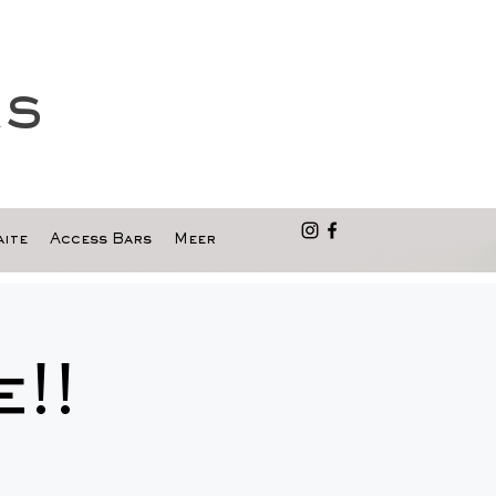
as
ite
Access Bars
Meer
!!