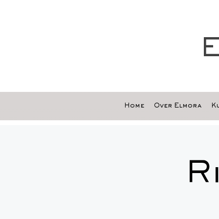
E
Home
Over Elmora
Ku
R