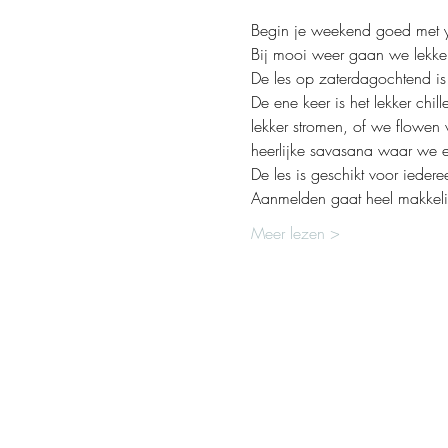
Begin je weekend goed met yo
Bij mooi weer gaan we lekker 
De les op zaterdagochtend is 
De ene keer is het lekker chi
lekker stromen, of we flowen
heerlijke savasana waar we e
De les is geschikt voor ieder
Aanmelden gaat heel makkelij
Meer lezen >