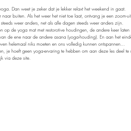
ga. Dan weet je zeker dat je lekker relaxt het weekend in gaat.
naar buiten. Als het weer het niet toe laat, ontvang je een zoom-ui
steeds weer anders, net als alle dagen steeds weer anders zijn. 
llen op de yoga mat met restorotive houdingen, de andere keer laten
 van de ene naar de andere asana (yoga-houding). En aan het einde
ven helemaal niks moeten en ons volledig kunnen ontspannen... 
een, je hoeft geen yoga-ervaring te hebben om aan deze les deel te
k via deze site.