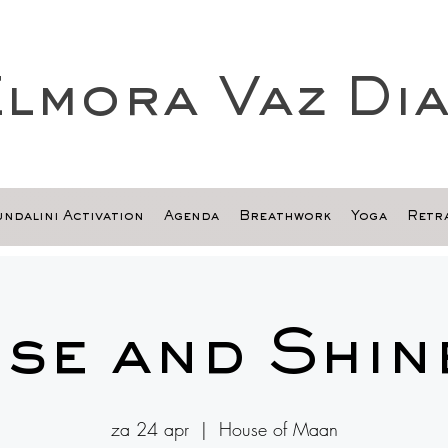
lmora Vaz Di
ndalini Activation
Agenda
Breathwork
Yoga
Retra
ise and Shine
za 24 apr
  |  
House of Maan